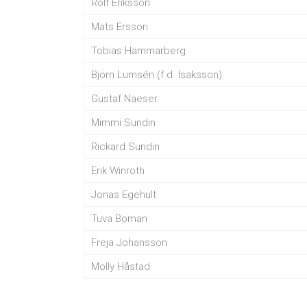
Rolf Eriksson
Mats Ersson
Tobias Hammarberg
Björn Lumsén (f.d. Isaksson)
Gustaf Naeser
Mimmi Sundin
Rickard Sundin
Erik Winroth
Jonas Egehult
Tuva Boman
Freja Johansson
Molly Håstad