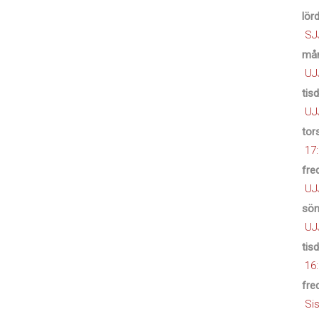
lör
SJ
mån
UJ
tis
UJ
tor
17
fre
UJ
sön
UJJ
tis
16
fre
Si