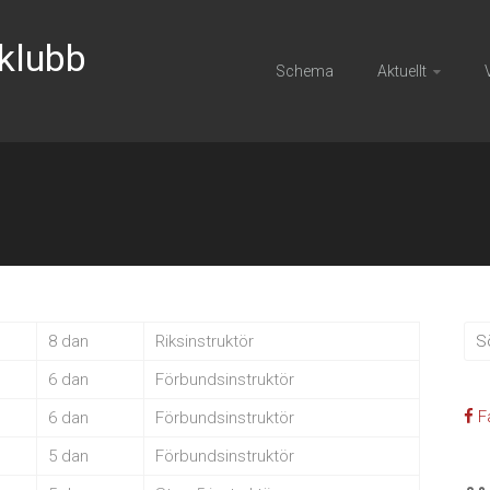
uklubb
Schema
Aktuellt
8 dan
Riksinstruktör
6 dan
Förbundsinstruktör
F
6 dan
Förbundsinstruktör
5 dan
Förbundsinstruktör