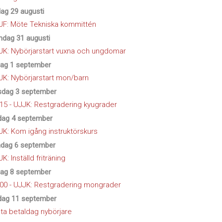
dag 29 augusti
JF: Möte Tekniska kommittén
dag 31 augusti
JK: Nybörjarstart vuxna och ungdomar
dag 1 september
JK: Nybörjarstart mon/barn
sdag 3 september
:15 - UJJK: Restgradering kyugrader
dag 4 september
JK: Kom igång instruktörskurs
dag 6 september
K: Inställd friträning
dag 8 september
:00 - UJJK: Restgradering mongrader
dag 11 september
sta betaldag nybörjare